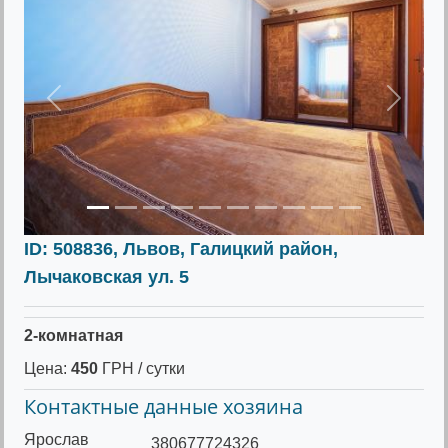
Предыдущее
Следу
ID: 508836, Львов, Галицкий район,
Лычаковская ул. 5
2-комнатная
Цена:
450
ГРН / сутки
Контактные данные хозяина
Ярослав
380677724326