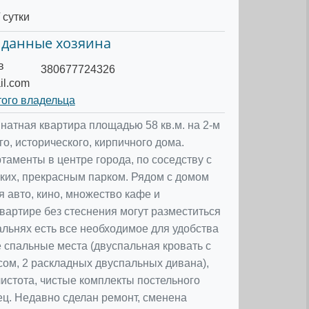
 сутки
 данные хозяина
в
380677724326
il.com
того владельца
натная квартира площадью 58 кв.м. на 2-м
о, исторического, кирпичного дома.
таменты в центре города, по соседству с
их, прекрасным парком. Рядом с домом
я авто, кино, множество кафе и
квартире без стеснения могут разместиться
пальнях есть все необходимое для удобства
е спальные места (двуспальная кровать с
сом, 2 раскладных двуспальных дивана),
чистота, чистые комплекты постельного
ец. Недавно сделан ремонт, сменена