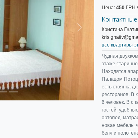
Цена:
450
ГРН /
Контактные
Кристина Гнати
Следующее
kris.gnativ@gma
все квартиры э
Чудная двухком
этаже старинног
Находятся апар
Палацом Потоцк
есть стоянка дл
ресторанов. В 
6 человек. В с
гостей: удобны
ортопед. матра
новая мебель, 
беля и полотен