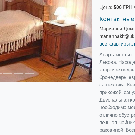
Цена:
500
ГРН /
Контактные
Следующее
Марианна Дмит
mariannakit@ukr
все квартиры э
Апартаменты с
Львова. Находя
квартире недав
бронедверь, ев
сантехника. Ква
прихожей, сануз
Двуспальная кр
необходима меб
отлично обустро
печь, эл. чайни
раковиной. Все