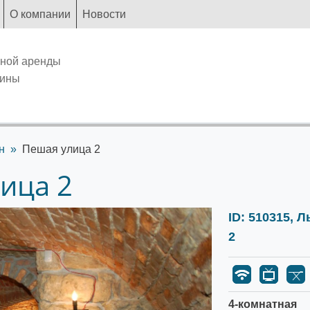
О компании
Новости
чной аренды
аины
н
Пешая улица 2
ица 2
ID: 510315, 
2
4-комнатная