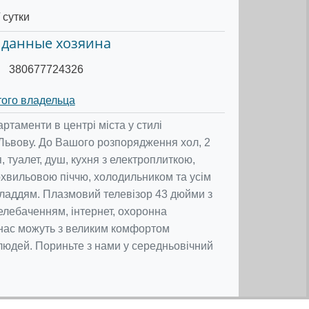
 сутки
 данные хозяина
380677724326
того владельца
ртаменти в центрі міста у стилі
Львову. До Вашого розпорядження хол, 2
я, туалет, душ, кухня з електроплиткою,
охвильовою піччю, холодильником та усім
ладдям. Плазмовий телевізор 43 дюйми з
елебаченням, інтернет, охоронна
У нас можуть з великим комфортом
 людей. Пориньте з нами у середньовічний