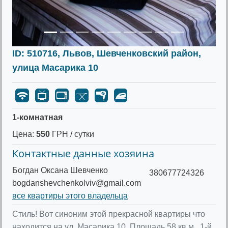
ID: 510716, Львов, Шевченковский район,
улица Масарика 10
1-комнатная
Цена:
550
ГРН / сутки
Контактные данные хозяина
Богдан Оксана Шевченко
380677724326
bogdanshevchenkolviv@gmail.com
все квартиры этого владельца
Стиль! Вот синоним этой прекрасной квартиры что
находится на ул. Масарика 10. Площадь 58 кв.м., 1-й