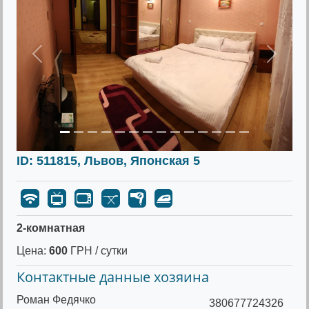
Предыдущее
Следу
ID: 511815, Львов, Японская 5
2-комнатная
Цена:
600
ГРН / сутки
Контактные данные хозяина
Роман Федячко
380677724326