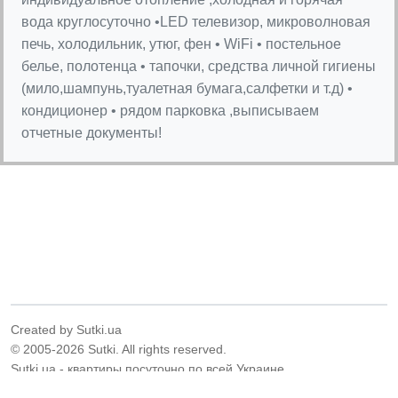
вода круглосуточно •LED телевизор, микроволновая
печь, холодильник, утюг, фен • WiFi • постельное
белье, полотенца • тапочки, средства личной гигиены
(мило,шампунь,туалетная бумага,салфетки и т.д) •
кондиционер • рядом парковка ,выписываем
отчетные документы!
Created by Sutki.ua
© 2005-2026 Sutki. All rights reserved.
Sutki.ua - квартиры посуточно по всей Украине.