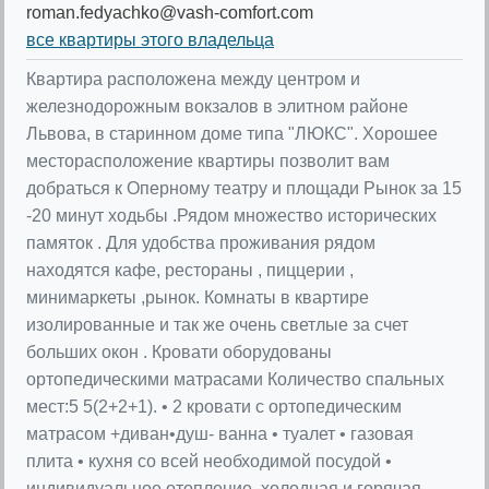
roman.fedyachko@vash-comfort.com
все квартиры этого владельца
Квартира расположена между центром и
железнодорожным вокзалов в элитном районе
Львова, в старинном доме типа "ЛЮКС". Хорошее
месторасположение квартиры позволит вам
добраться к Оперному театру и площади Рынок за 15
-20 минут ходьбы .Рядом множество исторических
памяток . Для удобства проживания рядом
находятся кафе, рестораны , пиццерии ,
минимаркеты ,рынок. Комнаты в квартире
изолированные и так же очень светлые за счет
больших окон . Кровати оборудованы
ортопедическими матрасами Количество спальных
мест:5 5(2+2+1). • 2 кровати с ортопедическим
матрасом +диван•душ- ванна • туалет • газовая
плита • кухня со всей необходимой посудой •
индивидуальное отопление ,холодная и горячая