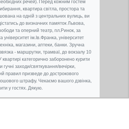
необхідних речей). Перед кожним гостем
ибирання, квартира світла, простора та
шована на одній з центральних вулиць, ви
дістатись до визначних памяток Львова,
ободи та оперний театр, пл.Ринок, за
а університет ім.Ів.Франка, університет
ехніка, магазини, аптеки, банки. Зручна
вязка - маршрутки, трамваї, до вокзалу 10
 У квартирі категорично заборонено курити
 гучні заходи/святкування/вечірки,
й правил призведе до дострокового
рошового штрафу. Чекаємо вашого дзвінка,
ити у гостях. Дякую.