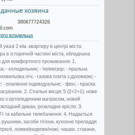
 данные хозяина
380677724326
il.com
того владельца
увазі 2 кім. квартиру в центрі міста.
а в історичній частині міста, обладнана
м для комфортного проживання: 1.
а: - холодильник; - телевізор; - пральна
охвильова піч; - газова плита з духовкою; -
; - опалення індивідуальне; - фен; - праска
асування. 2. Спальні місця: 5 (2+2+1), нове
ко з ортопедичним матрасом, новий
кладний диван, розкладне крісло. 3.
i та кабельне телебачення. 4. Надається
а рушники, засоби гігієни, кухонне приладдя
стрюлі, ложки/виделки/ножі, чашки, стакани,