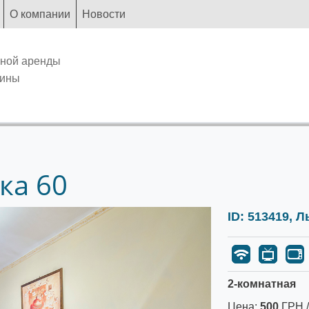
О компании
Новости
чной аренды
аины
ка 60
ID: 513419, 
2-комнатная
Цена:
500
ГРН /