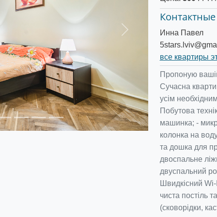
Контактные
Инна Павел
Следующее
5stars.lviv@gma
все квартиры э
Пропоную вашій 
Сучасна квартир
усім необхідни
Побутова технік
машинка; - микр
колонка на воду
та дошка для пр
двоспальне ліж
двуспальний роз
Швидкісний Wi-F
чиста постіль т
(сковорідки, ка