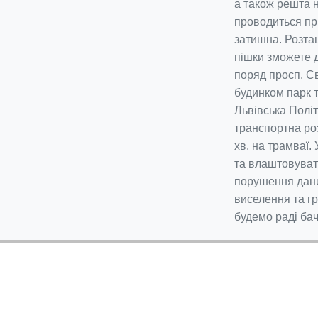
а також решта 
проводиться пр
затишна. Розта
пішки зможете 
поряд просп. Св
будинком парк т
Львівська Політ
транспортна роз
хв. на трамваї.
та влаштовувати
порушення дани
виселення та г
будемо раді бач