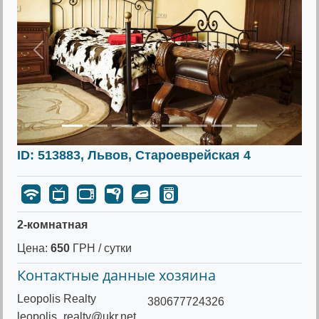
Предыдущее
Следу
ID: 513883, Львов, Староеврейская 4
2-комнатная
Цена:
650
ГРН / сутки
Контактные данные хозяина
Leopolis Realty
380677724326
leopolis_realty@ukr.net