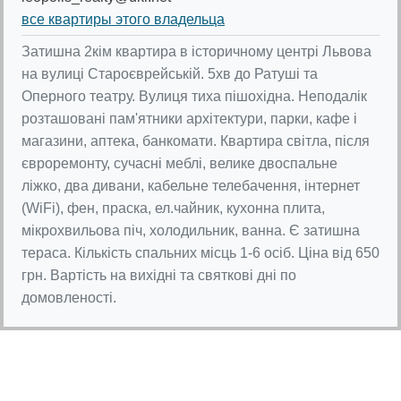
все квартиры этого владельца
Затишна 2кім квартира в історичному центрі Львова
на вулиці Староєврейській. 5хв до Ратуші та
Оперного театру. Вулиця тиха пішохідна. Неподалік
розташовані пам'ятники архітектури, парки, кафе і
магазини, аптека, банкомати. Квартира світла, після
євроремонту, сучасні меблі, велике двоспальне
ліжко, два дивани, кабельне телебачення, інтернет
(WiFi), фен, праска, ел.чайник, кухонна плита,
мікрохвильова піч, холодильник, ванна. Є затишна
тераса. Кількість спальних місць 1-6 осіб. Ціна від 650
грн. Вартість на вихідні та святкові дні по
домовленості.