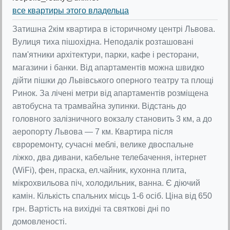
все квартиры этого владельца
Затишна 2кім квартира в історичному центрі Львова.
Вулиця тиха пішохідна. Неподалік розташовані
пам'ятники архітектури, парки, кафе і ресторани,
магазини і банки. Від апартаментів можна швидко
дійти пішки до Львівського оперного театру та площі
Ринок. За лічені метри від апартаментів розміщена
автобусна та трамвайна зупинки. Відстань до
головного залізничного вокзалу становить 3 км, а до
аеропорту Львова — 7 км. Квартира після
євроремонту, сучасні меблі, велике двоспальне
ліжко, два дивани, кабельне телебачення, інтернет
(WiFi), фен, праска, ел.чайник, кухонна плита,
мікрохвильова піч, холодильник, ванна. Є діючий
камін. Кількість спальних місць 1-6 осіб. Ціна від 650
грн. Вартість на вихідні та святкові дні по
домовленості.