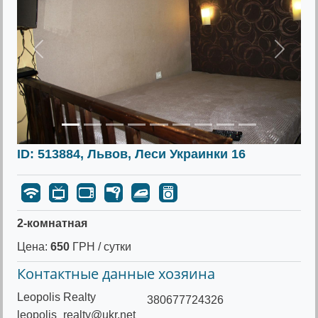
Предыдущее
Следу
ID: 513884, Львов, Леси Украинки 16
2-комнатная
Цена:
650
ГРН / сутки
Контактные данные хозяина
Leopolis Realty
380677724326
leopolis_realty@ukr.net