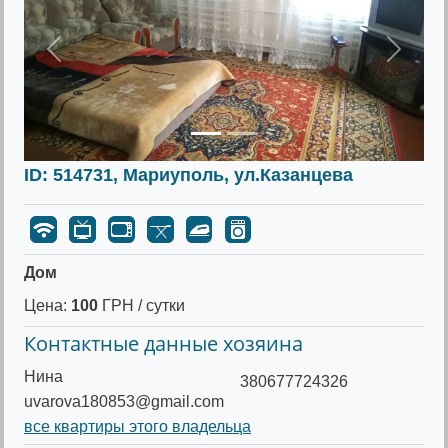
Предыдущее
Следу
ID: 514731, Мариуполь, ул.Казанцева
Дом
Цена:
100
ГРН / сутки
Контактные данные хозяина
Нина
380677724326
uvarova180853@gmail.com
все квартиры этого владельца