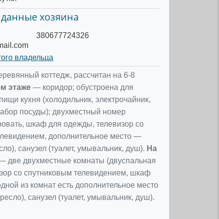
 данные хозяина
380677724326
mail.com
того владельца
ревянный коттедж, рассчитан на 6-8
м этаже
— коридор; обустроена для
пищи кухня (холодильник, электрочайник,
набор посуды); двухместный номер
ровать, шкаф для одежды, телевизор со
елевидением, дополнительное место —
ло), санузел (туалет, умывальник, душ).
На
— две двухместные комнаты (двуспальная
изор со спутниковым телевидением, шкаф
одной из комнат есть дополнительное место
есло), санузел (туалет, умывальник, душ).