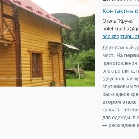
Контактные
Отель "Круча"
Следующее
hotel.krucha@g
все квартиры э
Двухэтажный де
мест.
На перво
приготовления 
электроплита, 
(двуспальная к
спутниковым т
раскладное крес
втором этаже
кровать, телев
для одежды, в 
— раскладное кр