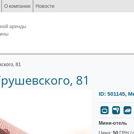
О компании
Новости
чной аренды
аины
вского, 81
Грушевского, 81
ID: 501145, 
Мини-отель
Цена:
50
ГРН / 