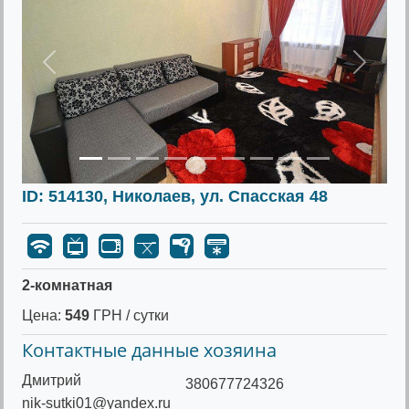
Предыдущее
Следу
ID: 514130, Николаев, ул. Спасская 48
2-комнатная
Цена:
549
ГРН / сутки
Контактные данные хозяина
Дмитрий
380677724326
nik-sutki01@yandex.ru