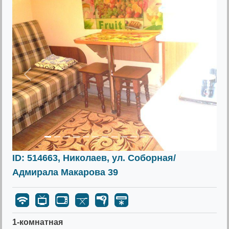
Предыдущее
Следу
ID: 514663, Николаев, ул. Соборная/
Адмирала Макарова 39
1-комнатная