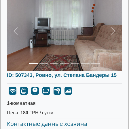
Предыдущее
Следу
ID: 507343, Ровно, ул. Степана Бандеры 15
1-комнатная
Цена:
180
ГРН / сутки
Контактные данные хозяина