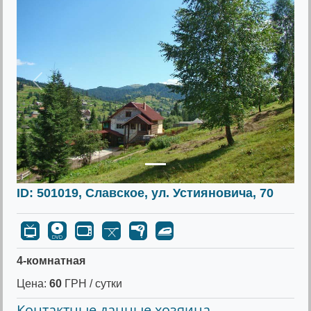
Предыдущее
Следу
ID: 501019, Славское, ул. Устияновича, 70
4-комнатная
Цена:
60
ГРН / сутки
Контактные данные хозяина