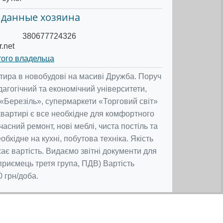
 данные хозяина
380677724326
.net
того владельца
ртира в новобудові на масиві Дружба. Поруч
агогічний та економічний університети,
 «Березіль», супермаркети «Торговий світ»
квартирі є все необхідне для комфортного
асний ремонт, нові меблі, чиста постіль та
обхідне на кухні, побутова техніка. Якість
є вартість. Видаємо звітні документи для
дприємець третя група, ПДВ) Вартість
 грн/доба.