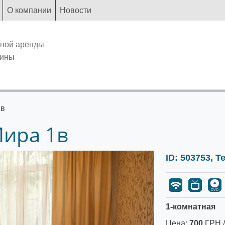
О компании
Новости
чной аренды
аины
1в
Мира 1в
ID: 503753, 
1-комнатная
Цена:
700
ГРН /