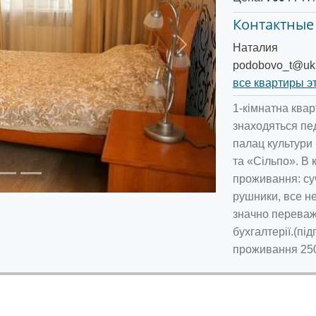
Контактные
Наталия
Следующее
podobovo_t@ukr
все квартиры э
1-кімнатна ква
знаходяться пед
палац культури
та «Сільпо». В 
проживання: суч
рушники, все не
значно переважа
бухгалтерії.(пі
проживання 250