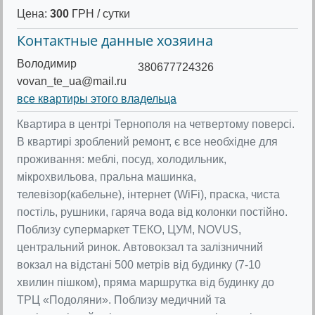
Цена:
300
ГРН / сутки
Контактные данные хозяина
Володимир
380677724326
vovan_te_ua@mail.ru
все квартиры этого владельца
Квартира в центрі Тернополя на четвертому поверсі.
В квартирі зроблений ремонт, є все необхідне для
проживання: меблі, посуд, холодильник,
мікрохвильова, пральна машинка,
телевізор(кабельне), інтернет (WiFi), праска, чиста
постіль, рушники, гаряча вода від колонки постійно.
Поблизу супермаркет ТЕКО, ЦУМ, NOVUS,
центральний ринок. Автовокзал та залізничний
вокзал на відстані 500 метрів від будинку (7-10
хвилин пішком), пряма маршрутка від будинку до
ТРЦ «Подоляни». Поблизу медичний та