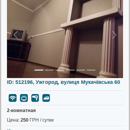
Предыдущее
Следу
ID: 512196, Ужгород, вулиця Мукачівська 60
2-комнатная
Цена:
250
ГРН / сутки