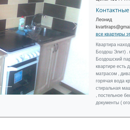
Контактные
Леонид
kvartiraps@gma
Следующее
все квартиры э
Квартира наход
Боздош Элит) . 
Боздошский пар
квартире есть 
матрасом , див
горячая вода кру
стиральная маш
, постельное б
документы ( ого