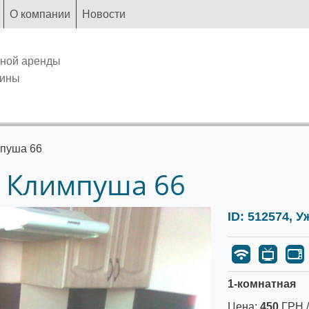
О компании
Новости
чной аренды
аины
мпуша 66
я Климпуша 66
ID: 512574, 
1-комнатная
Цена:
450
ГРН /