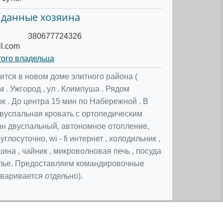
 данные хозяина
380677724326
il.com
того владельца
ится в новом доме элитного района (
м . Ужгород , ул . Климпуша . Рядом
к . До центра 15 мин по Набережной . В
двуспальная кровать с ортопедическим
ан двуспальный, автономное отопление,
глосуточно, wi - fi интернет , холодильник ,
ина , чайник , микроволновая печь , посуда
елье. Предоставляем командировочные
варивается отдельно).