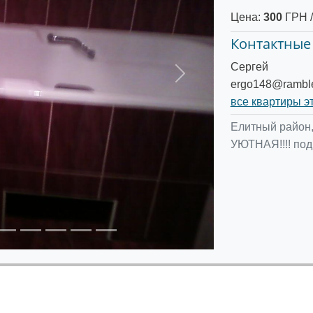
Цена:
300
ГРН /
Контактные
Сергей
Следующее
ergo148@ramble
все квартиры э
Елитный район,
УЮТНАЯ!!!! под