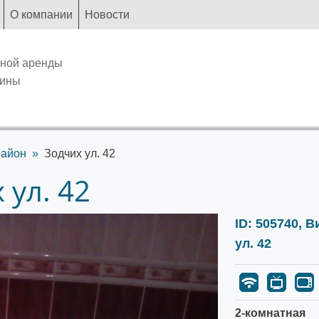
О компании
Новости
чной аренды
аины
район
Зодчих ул. 42
 ул. 42
ID: 505740, 
ул. 42
2-комнатная