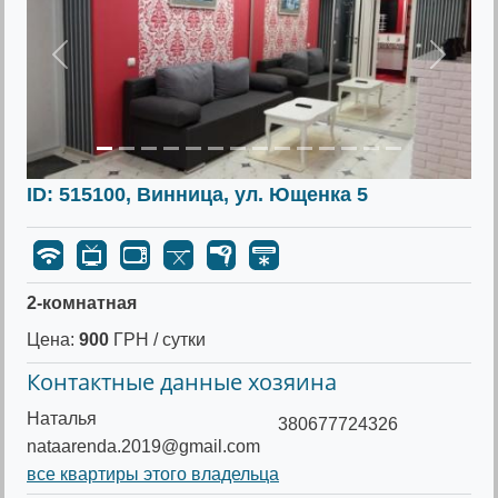
Предыдущее
Следу
ID: 515100, Винница, ул. Ющенка 5
2-комнатная
Цена:
900
ГРН / сутки
Контактные данные хозяина
Наталья
380677724326
nataarenda.2019@gmail.com
все квартиры этого владельца