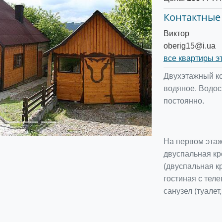
Контактные
Виктор
Следующее
oberig15@i.ua
все квартиры э
Двухэтажный ко
водяное. Водос
постоянно.
На первом этаж
двуспальная кр
(двуспальная кр
гостиная с тел
санузел (туалет