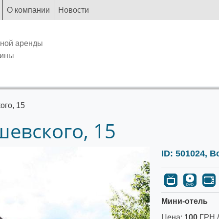
О компании
Новости
чной аренды
аины
ого, 15
шевского, 15
ID: 501024, В
Мини-отель
Цена:
100
ГРН /