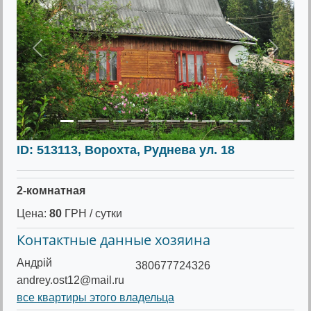
Предыдущее
Следу
ID: 513113, Ворохта, Руднева ул. 18
2-комнатная
Цена:
80
ГРН / сутки
Контактные данные хозяина
Андрій
380677724326
andrey.ost12@mail.ru
все квартиры этого владельца