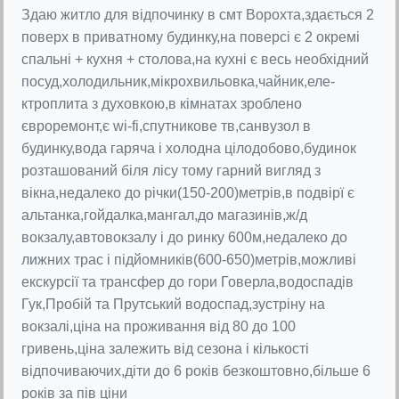
Здаю житло для відпочинку в смт Ворохта,здається 2
поверх в приватному будинку,на поверсі є 2 окремі
спальні + кухня + столова,на кухні є весь необхідний
посуд,холодильник,мікрохвильовка,чайник,еле-
ктроплита з духовкою,в кімнатах зроблено
євроремонт,є wi-fi,спутникове тв,санвузол в
будинку,вода гаряча і холодна цілодобово,будинок
розташований біля лісу тому гарний вигляд з
вікна,недалеко до річки(150-200)метрів,в подвірї є
альтанка,гойдалка,мангал,до магазинів,ж/д
вокзалу,автовокзалу і до ринку 600м,недалеко до
лижних трас і підйомників(600-650)метрів,можливі
екскурсії та трансфер до гори Говерла,водоспадів
Гук,Пробій та Прутський водоспад,зустріну на
вокзалі,ціна на проживання від 80 до 100
гривень,ціна залежить від сезона і кількості
відпочиваючих,діти до 6 років безкоштовно,більше 6
років за пів ціни