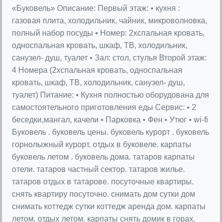
«Буковель» Описание: Первый этаж: • кухня :
газовая плита, холодильник, чайник, микроволновка,
полный набор посуды • Номер: 2хспальная кровать,
односпальная кровать, шкаф, ТВ, холодильник,
санузел- душ, туалет • Зал: стол, стулья Второй этаж:
4 Номера (2хспальная кровать, односпальная
кровать, шкаф, ТВ, холодильник, санузел- душ,
туалет) Питание: • Кухня полностью оборудована для
самостоятельного приготовления еды Сервис: • 2
беседки,мангал, качели • Парковка • Фен • Утюг • wi-fi
Буковель . буковель цены. буковель курорт . буковель
горнолыжный курорт. отдых в буковеле. карпаты
буковель летом . буковель дома. татаров карпаты
отели. татаров частный сектор. татаров жилье.
татаров отдых в татарове. посуточные квартиры.
снять квартиру посуточно. снимать дом сутки дом
снимать коттедж сутки коттедж аренда дом. карпаты
летом. отдых летом. карпаты снять домик в горах.