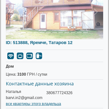
Предыдущее
Следу
ID: 513888, Яремче, Татаров 12
Дом
Цена:
3100
ГРН / сутки
Контактные данные хозяина
Наталья
380677724326
barvi.in2@gmail.com
все квартиры этого владельца