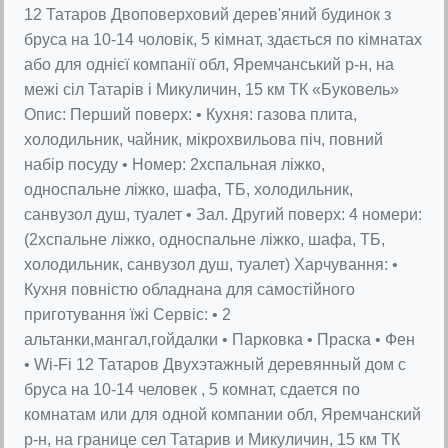
12 Татаров Двоповерховий дерев'яний будинок з
бруса на 10-14 чоловік, 5 кімнат, здається по кімнатах
або для однієї компанії обл, Яремчанський р-н, на
межі сіл Татарів і Микуличин, 15 км ТК «Буковель»
Опис: Перший поверх: • Кухня: газова плита,
холодильник, чайник, мікрохвильова піч, повний
набір посуду • Номер: 2хспальная ліжко,
односпальне ліжко, шафа, ТБ, холодильник,
санвузол душ, туалет • Зал. Другий поверх: 4 номери:
(2хспальне ліжко, односпальне ліжко, шафа, ТБ,
холодильник, санвузол душ, туалет) Харчування: •
Кухня повністю обладнана для самостійного
приготування їжі Сервіс: • 2
альтанки,мангал,гойдалки • Парковка • Праска • Фен
• Wi-Fi 12 Татаров Двухэтажный деревянный дом с
бруса на 10-14 человек , 5 комнат, сдается по
комнатам или для одной компании обл, Яремчанский
р-н, на границе сел Татарив и Микуличин, 15 км ТК