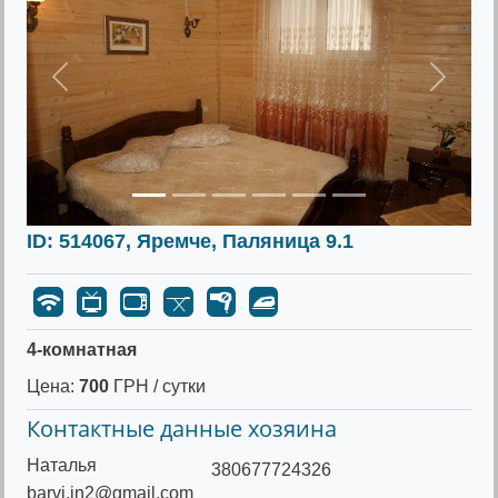
Предыдущее
Следу
ID: 514067, Яремче, Паляница 9.1
4-комнатная
Цена:
700
ГРН / сутки
Контактные данные хозяина
Наталья
380677724326
barvi.in2@gmail.com