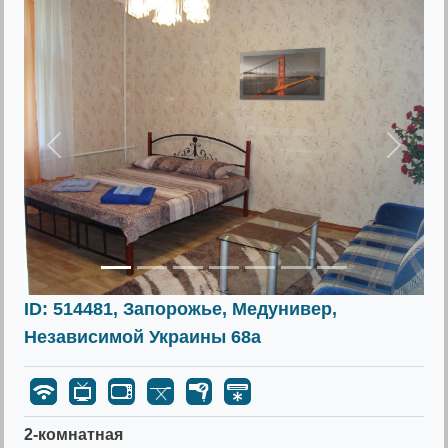
Предыдущее
Следу
ID: 514481, Запорожье, Медунивер,
Независимой Украины 68а
2-комнатная