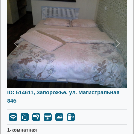
Предыдущее
Следу
ID: 514611, Запорожье, ул. Магистральная
84б
1-комнатная