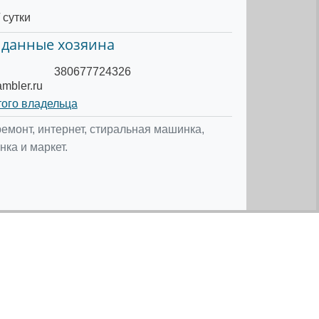
 сутки
 данные хозяина
380677724326
mbler.ru
того владельца
монт, интернет, стиральная машинка,
ка и маркет.