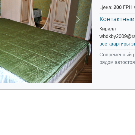
Цена:
200
ГРН /
Контактные
Следующее
Кирилл
wbdkby2009@ra
все квартиры э
Современный ре
рядом автостоян