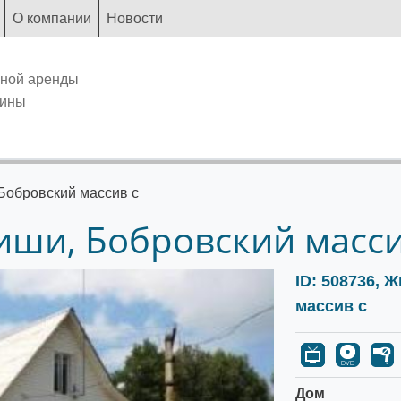
О компании
Новости
чной аренды
аины
 Бобровский массив с
иши, Бобровский масси
ID: 508736, 
массив с
Дом