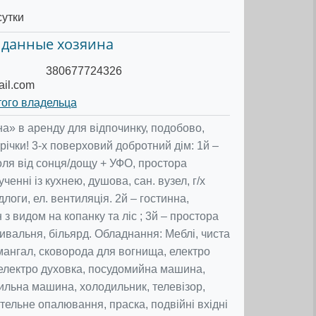
сутки
 данные хозяина
380677724326
il.com
того владельца
а» в аренду для відпочинку, подобово,
 річки! 3-х поверховий добротний дім: 1й –
оля від сонця/дощу + УФО, простора
ченні із кухнею, душова, сан. вузел, г/х
ідлоги, ел. вентиляція. 2й – гостинна,
 з видом на копанку та ліс ; 3й – простора
ивальня, більярд. Обладнання: Меблі, чиста
 мангал, сковорода для вогнища, електро
 електро духовка, посудомийна машина,
ильна машина, холодильник, телевізор,
тельне опалювання, праска, подвійні вхідні