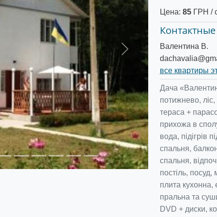
Цена:
85
ГРН / 
Контактные
Валентина В.
Следующее
dachavalia@gma
все квартиры э
Дача «Валентин
потижнево, ліс,
тераса + парас
прихожа в сполу
вода, підігрів п
спальня, балкон
спальня, відпоч
постіль, посуд,
плита кухонна,
пральна та суш
DVD + диски, ко