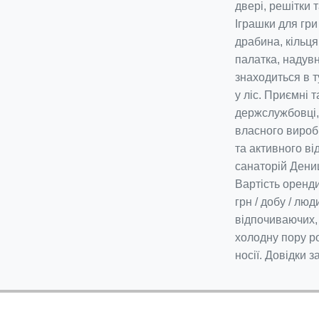
двері, решітки т
Іграшки для гри
драбина, кільця
палатка, надув
знаходиться в т
у ліс. Приємні т
держслужбовці, 
власного вироб
та активного від
санаторій Дениш
Вартість оренди:
грн / добу / люд
відпочиваючих, в
холодну пору р
носії. Довідки 