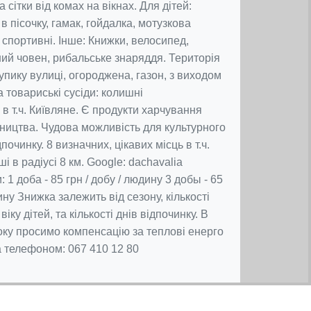
а сітки від комах на вікнах. Для дітей:
 в пісочку, гамак, гойдалка, мотузкова
 спортивні. Інше: Книжки, велосипед,
ний човен, рибальське знаряддя. Територія
упику вулиці, огороджена, газон, з виходом
а товариські сусіди: колишні
в т.ч. Київляне. Є продукти харчування
ництва. Чудова можливість для культурного
починку. 8 визначних, цікавих місць в т.ч.
і в радіусі 8 км. Google: dachavalia
 1 доба - 85 грн / добу / людину 3 добы - 65
ину Знижка залежить від сезону, кількості
іку дітей, та кількості днів відпочинку. В
оку просимо компенсацію за теплові енерго
за телефоном: 067 410 12 80