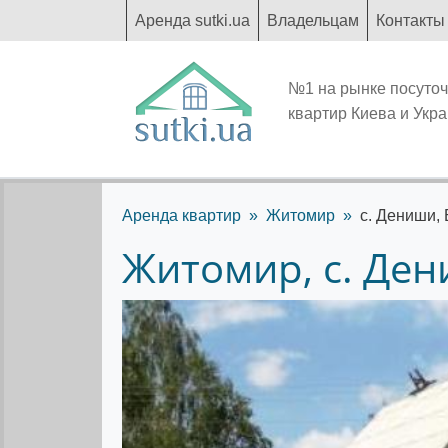
Аренда sutki.ua
Владельцам
Контакты
№1 на рынке посуто
квартир Киева и Укр
Аренда квартир
Житомир
c. Дениши,
Житомир, c. Ден