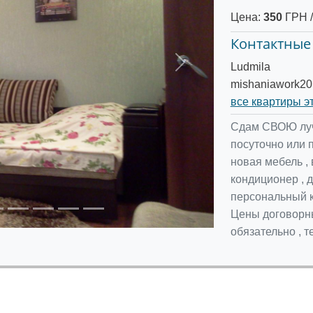
Цена:
350
ГРН /
Контактные
Ludmila
Следующее
mishaniawork20
все квартиры э
Сдам СВОЮ луч
посуточно или 
новая мебель , 
кондиционер , д
персональный к
Цены договорны
обязательно , 