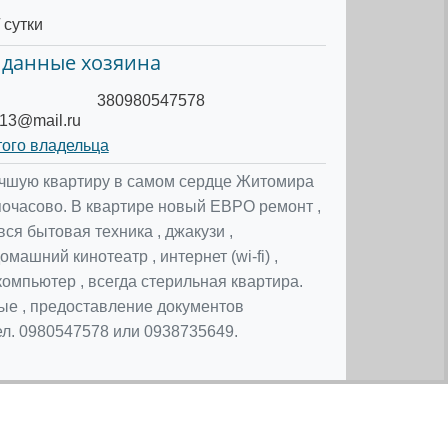
 сутки
 данные хозяина
380980547578
13@mail.ru
того владельца
шую квартиру в самом сердце Житомира
почасово. В квартире новый ЕВРО ремонт ,
вся бытовая техника , джакузи ,
омашний кинотеатр , интернет (wi-fi) ,
омпьютер , всегда стерильная квартира.
е , предоставление документов
тел. 0980547578 или 0938735649.