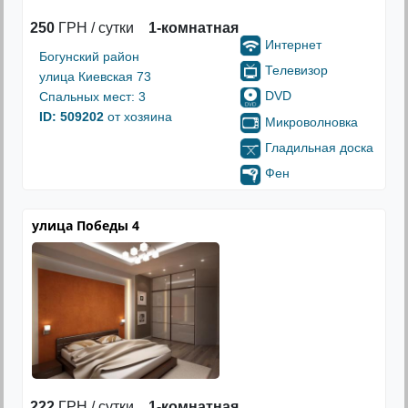
250
ГРН / сутки
1-комнатная
Интернет
Богунский район
Телевизор
улица Киевская 73
DVD
Спальных мест: 3
ID: 509202
от хозяина
Микроволновка
Гладильная доска
Фен
улица Победы 4
222
ГРН / сутки
1-комнатная