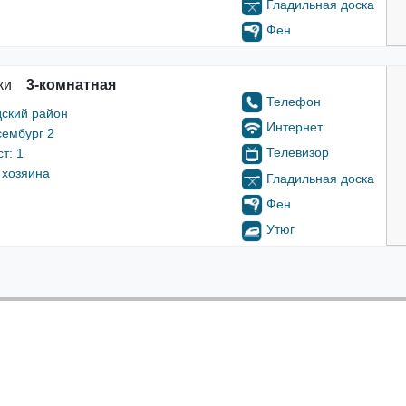
Гладильная доска
Фен
ки
3-комнатная
Телефон
ский район
Интернет
сембург 2
Телевизор
т: 1
 хозяина
Гладильная доска
Фен
Утюг