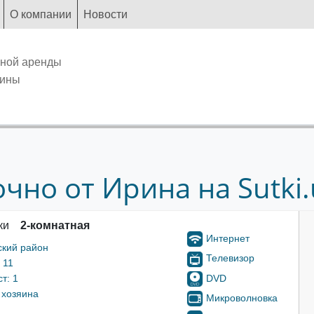
О компании
Новости
чной аренды
аины
чно от Ирина на Sutki.
ки
2-комнатная
Интернет
ский район
Телевизор
 11
DVD
т: 1
 хозяина
Микроволновка