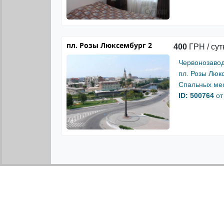
пл. Розы Люксембург 2
400
ГРН / сут
Червонозавод
пл. Розы Люк
Спальных мес
ID: 500764
от