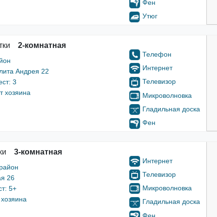
Фен
Утюг
тки
2-комнатная
Телефон
йон
Интернет
лита Андрея 22
Телевизор
ст: 3
т хозяина
Микроволновка
Гладильная доска
Фен
ки
3-комнатная
Интернет
 район
Телевизор
ая 26
Микроволновка
т: 5+
 хозяина
Гладильная доска
Фен