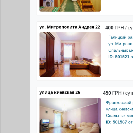
ул. Митрополита Андрея 22
400
ГРН / су
Галицкий ра
ул. Митропо
Спальных ме
ID: 501521
о
улица киевская 26
450
ГРН / сут
Франковский
улица киевск
Спальных мес
ID: 501567
от