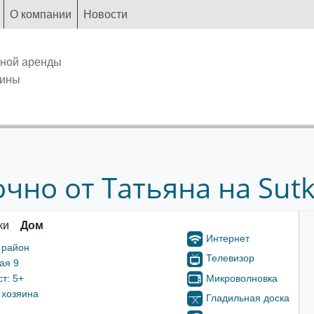
О компании
Новости
чной аренды
аины
чно от Татьяна на Sutk
ки
Дом
Интернет
 район
Телевизор
ая 9
Микроволновка
т: 5+
 хозяина
Гладильная доска