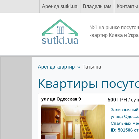
Аренда sutki.ua
Владельцам
Контакты
№1 на рынке посуто
квартир Киева и Укр
Аренда квартир
Татьяна
Квартиры посуто
улица Одесская 9
500
ГРН / сут
Зализнычный
улица Одесск
Спальных мес
ID: 501506
от