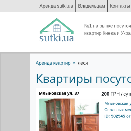
Аренда sutki.ua
Владельцам
Контакты
№1 на рынке посуто
квартир Киева и Укр
Аренда квартир
леся
Квартиры посуточ
Млыновская ул. 37
200
ГРН / сут
Млыновская у
Спальных мес
ID: 502545
от