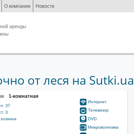
О компании
Новости
чной аренды
аины
но от леся на Sutki.ua
ки
1-комнатная
Интернет
л. 37
Телевизор
т: 3
DVD
 хозяина
Микроволновка