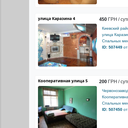
улица Каразина 4
450
ГРН / сут
Киевский рай
улица Карази
Спальных мес
ID: 507449
от
Кооперативная улица 5
200
ГРН / сут
Червонозавод
Кооперативна
Спальных мес
ID: 507450
от