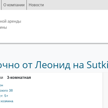
О компании
Новости
чной аренды
аины
чно от Леонид на Sutki
ки
3-комнатная
он
ского 38
т: 5+
 хозяина