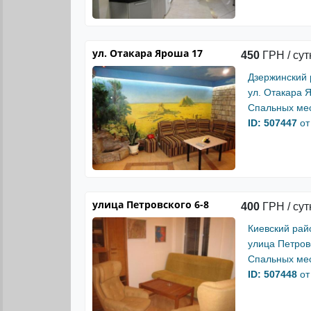
ул. Отакара Яроша 17
450
ГРН / сут
Дзержинский
ул. Отакара 
Спальных мес
ID: 507447
от
улица Петровского 6-8
400
ГРН / сут
Киевский рай
улица Петров
Спальных мес
ID: 507448
от