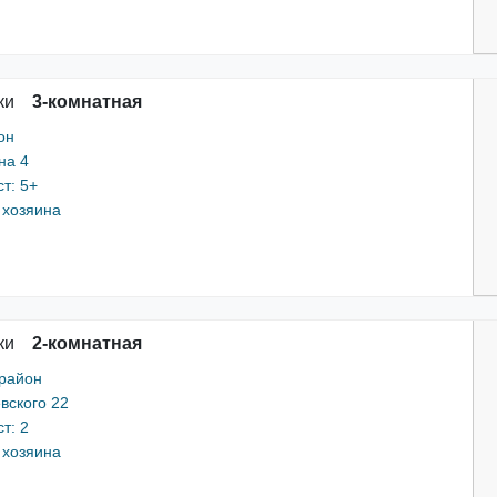
ки
3-комнатная
он
на 4
т: 5+
 хозяина
ки
2-комнатная
 район
вского 22
т: 2
 хозяина