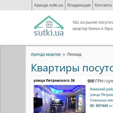
Аренда sutki.ua
Владельцам
Контакты
№1 на рынке посуто
квартир Киева и Укр
Аренда квартир
Леонид
Квартиры посуто
улица Петровского 38
900
ГРН / сут
Киевский рай
улица Петров
Спальных мес
ID: 507443
от