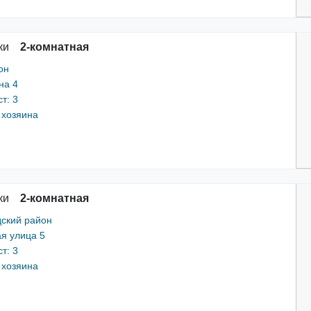
ки
2-комнатная
он
на 4
т: 3
 хозяина
ки
2-комнатная
ский район
я улица 5
т: 3
 хозяина