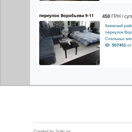
переулок Воробьева 9-11
450
ГРН / сут
Киевский рай
переулок Вор
Спальных мес
ID: 507451
от
Created by Sutki.ua