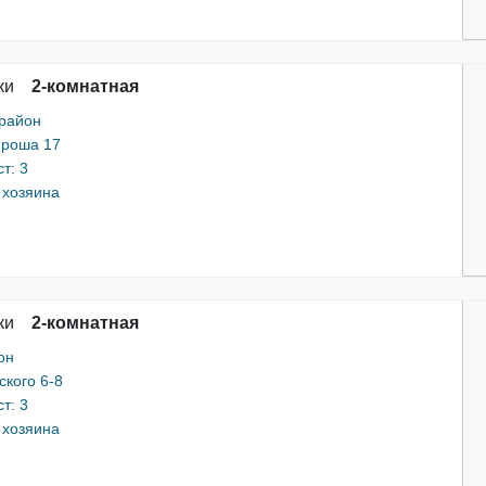
ки
2-комнатная
 район
Яроша 17
т: 3
 хозяина
ки
2-комнатная
он
ского 6-8
т: 3
 хозяина