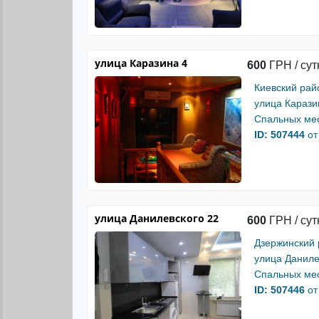
улица Каразина 4
600
ГРН / сут
Киевский рай
улица Карази
Спальных мес
ID: 507444
от
улица Данилевского 22
600
ГРН / сут
Дзержинский
улица Даниле
Спальных мес
ID: 507446
от