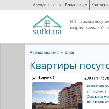
Аренда sutki.ua
Владельцам
Контакты
№1 на рынке посуто
квартир Киева и Укр
Аренда квартир
Влад
Квартиры посуто
ул. Зодчих 7
200
ГРН / сут
Ленинский р
ул. Зодчих 7
Спальных мес
ID: 510096
от