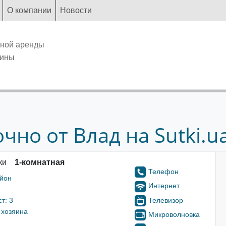
О компании
Новости
чной аренды
аины
чно от Влад на Sutki.u
ки
1-комнатная
Телефон
айон
Интернет
Телевизор
т: 3
 хозяина
Микроволновка