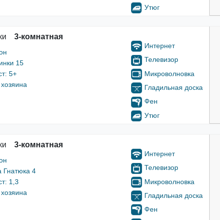
Утюг
ки
3-комнатная
Интернет
он
Телевизор
инки 15
Микроволновка
т: 5+
 хозяина
Гладильная доска
Фен
Утюг
ки
3-комнатная
Интернет
он
Телевизор
а Гнатюка 4
Микроволновка
т: 1,3
 хозяина
Гладильная доска
Фен