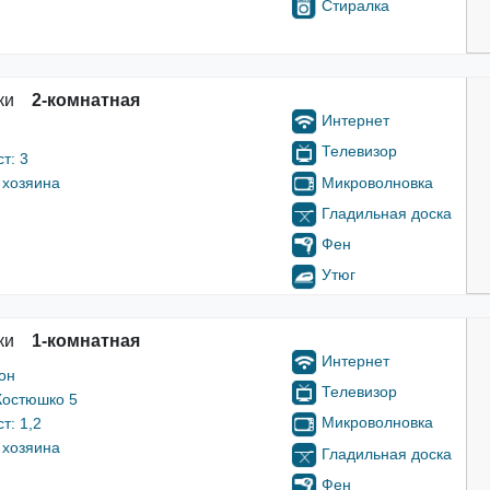
Стиралка
ки
2-комнатная
Интернет
Телевизор
т: 3
Микроволновка
 хозяина
Гладильная доска
Фен
Утюг
ки
1-комнатная
Интернет
он
Телевизор
Костюшко 5
Микроволновка
т: 1,2
 хозяина
Гладильная доска
Фен