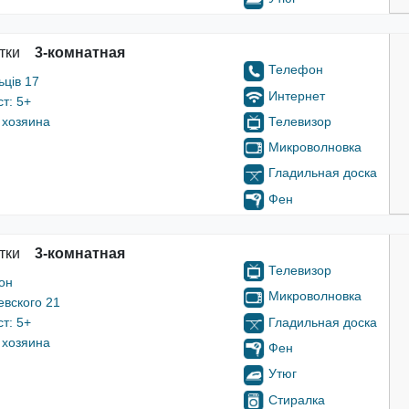
тки
3-комнатная
Телефон
ьців 17
Интернет
т: 5+
Телевизор
 хозяина
Микроволновка
Гладильная доска
Фен
тки
3-комнатная
Телевизор
он
Микроволновка
вского 21
Гладильная доска
т: 5+
 хозяина
Фен
Утюг
Стиралка