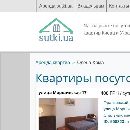
Аренда sutki.ua
Владельцам
Контакты
№1 на рынке посуто
квартир Киева и Укр
Аренда квартир
Олена Хома
Квартиры посуто
улица Моршинская 17
400
ГРН / сут
Франковский
улица Морши
Спальных мес
ID: 508823
от