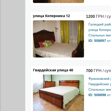
улица Коперника 12
1200
ГРН / су
Галицкий рай
улица Коперн
Спальных мес
ID: 508897
от
Гвардейская улица 40
700
ГРН / сут
Франковский
Гвардейская 
Спальных мес
ID: 508898
от