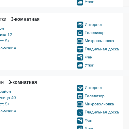
Утюг
тки
3-комнатная
Интернет
он
Телевизор
ика 12
Микроволновка
т: 5+
 хозяина
Гладильная доска
Фен
Утюг
ки
3-комнатная
Интернет
 район
Телевизор
улица 40
Микроволновка
т: 5+
 хозяина
Гладильная доска
Фен
Утюг