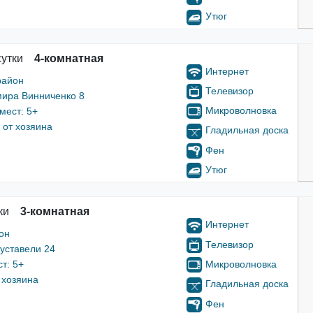
Утюг
сутки
4-комнатная
Интернет
район
Телевизор
мира Винниченко 8
Микроволновка
мест: 5+
от хозяина
Гладильная доска
Фен
Утюг
ки
3-комнатная
Интернет
он
Телевизор
уставели 24
Микроволновка
т: 5+
 хозяина
Гладильная доска
Фен