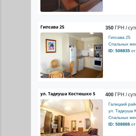
Гипсава 25
350
ГРН / сут
Гипсава 25
Спальных мес
ID: 508835
от
ул. Тадеуша Костюшко 5
400
ГРН / сут
Галицкий рай
ул. Тадеуша 
Спальных мес
ID: 508888
от