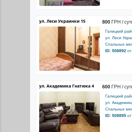
ул. Леси Украинки 15
800
ГРН / сут
Галицкий рай
ул. Леси Укра
Спальных мес
ID: 508892
от
ул. Академика Гнатюка 4
600
ГРН / сут
Галицкий рай
ул. Академик
Спальных мес
ID: 508895
от