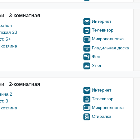
ки
3-комнатная
Интернет
 район
Телевизор
пская 23
Микроволновка
т: 5+
 хозяина
Гладильная доска
Фен
Утюг
ки
2-комнатная
Интернет
вича 2
Телевизор
т: 3
Микроволновка
 хозяина
Стиралка