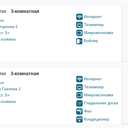
тки
3-комнатная
Интернет
он
Телевизор
горенка 5
Микроволновка
т: 5+
 хозяина
Бойлер
тки
3-комнатная
Интернет
он
Телевизор
а Гнатюка 1
Микроволновка
т: 5+
 хозяина
Гладильная доска
Фен
Кондиционер