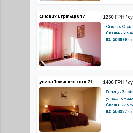
Січових Стрільців 17
1250
ГРН / су
Січових Стріл
Спальных мес
ID: 508899
от
улица Томашевского 21
1400
ГРН / су
Галицкий рай
улица Томаше
Спальных мес
ID: 508937
от