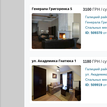
Генерала Григоренка 5
3100
ГРН / су
Галицкий рай
Генерала Гри
Спальных мес
ID: 509370
от
ул. Академика Гнатюка 1
1180
ГРН / су
Галицкий рай
ул. Академик
Спальных мес
ID: 509919
от