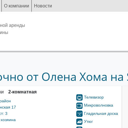
О компании
Новости
чной аренды
аины
чно от Олена Хома на S
ки
2-комнатная
Телевизор
 район
Микроволновка
нская 17
Гладильная доска
т: 3
 хозяина
Утюг