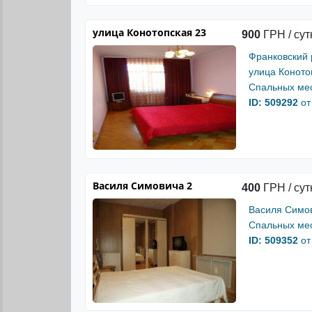
улица Конотопская 23
900
ГРН / сут
Франковский
улица Коното
Спальных мес
ID: 509292
от
Василя Симовича 2
400
ГРН / сут
Василя Симо
Спальных мес
ID: 509352
от