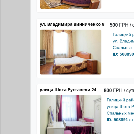
ул. Владимира Винниченко 8
500
ГРН / 
Галицкий 
ул. Влади
Спальных 
ID: 508890
улица Шота Руставели 24
800
ГРН / сут
Галицкий рай
улица Шота Р
Спальных мес
ID: 508891
от