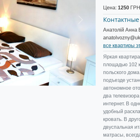
Цена:
1250
ГРН 
Контактные
Следующее
Анатолій Анна 
anatolvozny@ukr
все квартиры э
Яркая квартира
площадью 102 кв
польского дома
подъезде устан
автономное ото
два телевизора
интернет. В од
удобный раскла
кровать. В дру
двуспальная ит
матрасы, всегд