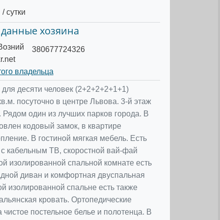
/ сутки
 данные хозяина
Возний
380677724326
.net
того владельца
 для десяти человек (2+2+2+2+1+1)
.м. посуточно в центре Львова. 3-й этаж
. Рядом один из лучших парков города. В
овлен кодовый замок, в квартире
пление. В гостиной мягкая мебель. Есть
 с кабельным ТВ, скоростной вай-фай
ной изолированной спальной комнате есть
дной диван и комфортная двуспальная
гой изолированной спальне есть также
альянская кровать. Ортопедические
а чистое постельное белье и полотенца. В