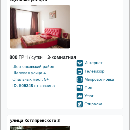
800
ГРН / сутки
3-комнатная
Интернет
Шевченковский район
Телевизор
Щеповая улица 4
Микроволновка
Спальных мест: 5+
ID: 509348
от хозяина
Фен
Утюг
Стиралка
улица Котляревского 3