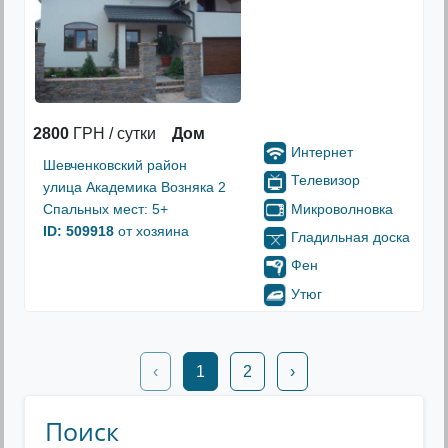
2800
ГРН / сутки
Дом
Интернет
Шевченковский район
Телевизор
улица Академика Возняка 2
Микроволновка
Спальных мест: 5+
ID: 509918
от хозяина
Гладильная доска
Фен
Утюг
‹
1
2
›
Поиск