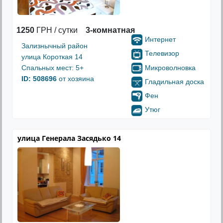
1250
ГРН / сутки
3-комнатная
Интернет
Зализнычный район
Телевизор
улица Короткая 14
Микроволновка
Спальных мест: 5+
ID: 508696
от хозяина
Гладильная доска
Фен
Утюг
улица Генерала Засядько 14