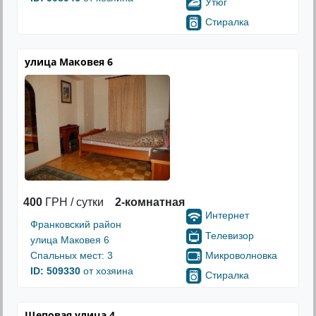
Утюг
Стиралка
улица Маковея 6
400
ГРН / сутки
2-комнатная
Интернет
Франковский район
Телевизор
улица Маковея 6
Микроволновка
Спальных мест: 3
ID: 509330
от хозяина
Стиралка
Щеповая улица 4