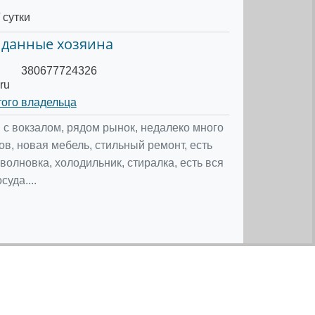
 сутки
 данные хозяина
380677724326
ru
того владельца
 с вокзалом, рядом рынок, недалеко много
ов, новая мебель, стильный ремонт, есть
волновка, холодильник, стиралка, есть вся
уда....