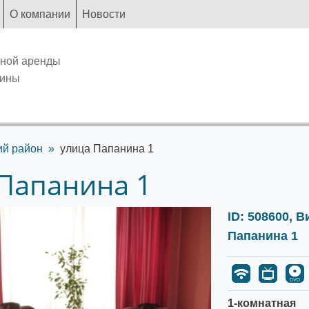
О компании
Новости
чной аренды
аины
ий район
улица Папанина 1
 Папанина 1
ID: 508600, 
Папанина 1
1-комнатная