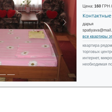
Цена:
160
ГРН /
Контактные
дарья
Следующее
spatiyava@mail.
все квартиры э
квартира рядом
торговых центр
интернет, микро
необходимая пос