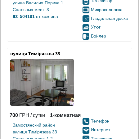
Телевизор
улица Василия Порика 1
Микроволновка
Спальных мест: 3
ID: 504191
от хозяина
Гладильная доска
Утюг
Бойлер
вулиця Тимірязєва 33
700
ГРН / сутки
1-комнатная
Телефон
Замостянский район
Интернет
вулиця Тимірязєва 33
Телевизор
Спальных мест: 1,2