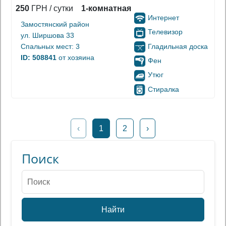
250
ГРН / сутки
1-комнатная
Интернет
Замостянский район
Телевизор
ул. Ширшова 33
Гладильная доска
Спальных мест: 3
ID: 508841
от хозяина
Фен
Утюг
Стиралка
‹
1
2
›
Поиск
Найти