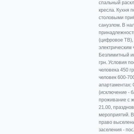
спальный раскл
кресла. Кухня 
столовыми приб
санузлом. В на
принадлежности
(цифровое ТВ),
электрическим 
Безлимитный инт
грн. Условия по
человека 450 грн
человек 600-70
апартаментах: 
(исключение - б
проживание с ж
21.00, праздно
мероприятий. В
право выселени
заселения - пос