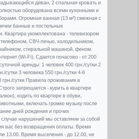
адывающийся диван, 2-спальная кровать и
полностью оборудована всеми кухонными и
орами. Огромная ванная (13 м²) смежная с
личии банные и постельные
. Квартира укомплектована - телевизором
 телефоном, СВЧ-печью, холодильником,
чайником, стиральной машиной, феном.
ернет (Wi-Fi). Сдается почасово - от 200
суточной аренды: 1 человек 400 грн./сутки 2
./сутки 3 человека 550 грн./сутки 4-6
0 грн./сутки Правила проживания в
Строго запрещается - курить в квартире
алкон), ходить по квартире в обуви,
ивотными, включать громко музыку после
вание дней рождения и прочих
 случае нарушений мы оставляем за собой
я вас без возвращения оплаты. Время
ле 13.00. Время выселения - до 12.00, не