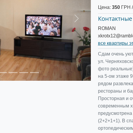
Цена:
350
ГРН /
Контактные
Следующее
ROMAN
xkrotx12@ramble
все квартиры э
Сдам очень уют
ул. Черняховск
фото реальные)
на 5-ом этаже 9
рядом развлека
рестораны и бар
Просторная и о
современным х
предусмотрена 
(2+2+1+1). В сп
ортопедическим 