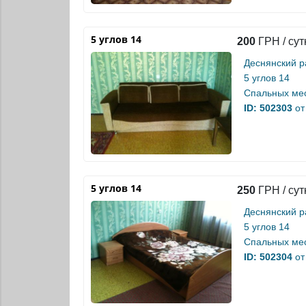
5 углов 14
200
ГРН / сут
Деснянский р
5 углов 14
Спальных мес
ID: 502303
от
5 углов 14
250
ГРН / сут
Деснянский р
5 углов 14
Спальных мес
ID: 502304
от