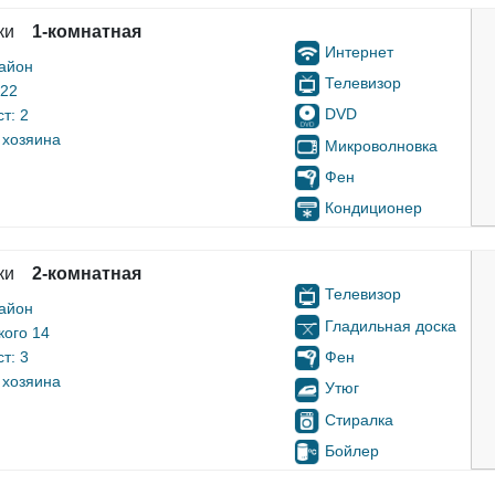
ки
1-комнатная
Интернет
айон
Телевизор
 22
DVD
т: 2
 хозяина
Микроволновка
Фен
Кондиционер
ки
2-комнатная
Телевизор
айон
Гладильная доска
кого 14
Фен
т: 3
 хозяина
Утюг
Стиралка
Бойлер