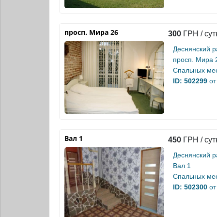
просп. Мира 26
300
ГРН / сут
Деснянский р
просп. Мира 
Спальных мес
ID: 502299
от
Вал 1
450
ГРН / сут
Деснянский р
Вал 1
Спальных мес
ID: 502300
от