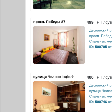
просп. Победы 87
499
ГРН / сут
Деснянский р
просп. Побед
Спальных мес
ID: 500705
от
вулиця Челюскінців 9
400
ГРН / сут
Деснянский р
вулиця Челюск
Спальных мес
ID: 500746
от