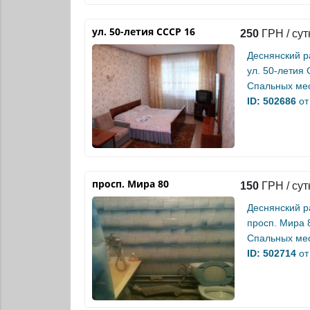
ул. 50-летия СССР 16
250
ГРН / сут
Деснянский р
ул. 50-летия
Спальных мес
ID: 502686
от
просп. Мира 80
150
ГРН / сут
Деснянский р
просп. Мира 
Спальных мес
ID: 502714
от