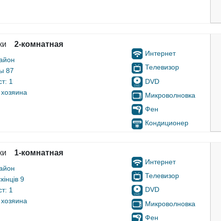
ки
2-комнатная
Интернет
айон
Телевизор
ы 87
DVD
т: 1
 хозяина
Микроволновка
Фен
Кондиционер
ки
1-комнатная
Интернет
айон
Телевизор
інців 9
DVD
т: 1
 хозяина
Микроволновка
Фен