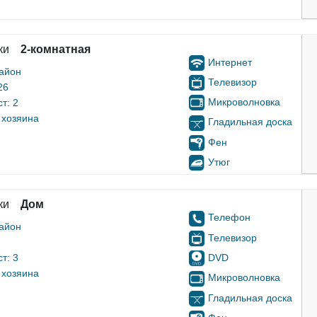
ки
2-комнатная
Интернет
айон
Телевизор
26
Микроволновка
т: 2
 хозяина
Гладильная доска
Фен
Утюг
ки
Дом
Телефон
айон
Телевизор
DVD
т: 3
 хозяина
Микроволновка
Гладильная доска