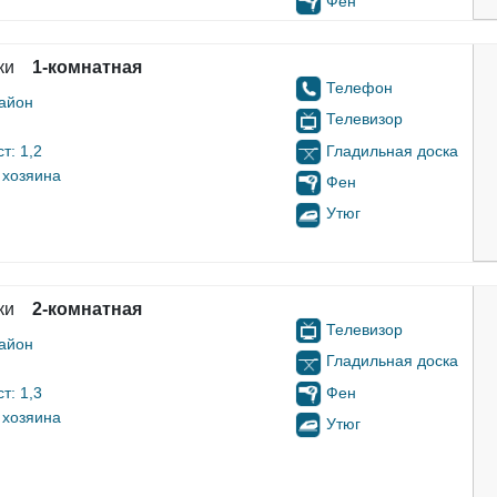
Фен
ки
1-комнатная
Телефон
айон
Телевизор
Гладильная доска
т: 1,2
 хозяина
Фен
Утюг
ки
2-комнатная
Телевизор
айон
Гладильная доска
Фен
т: 1,3
 хозяина
Утюг