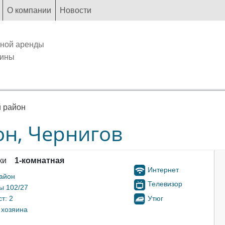
О компании
Новости
чной аренды
аины
 район
он, Чернигов
ки
1-комнатная
Интернет
айон
Телевизор
ы 102/27
Утюг
т: 2
 хозяина