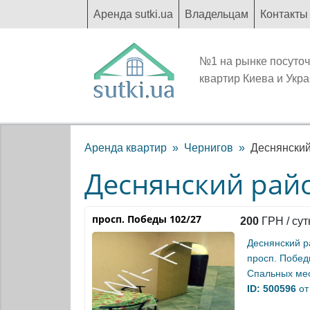
Аренда sutki.ua
Владельцам
Контакты
№1 на рынке посуто
квартир Киева и Укр
Аренда квартир
Чернигов
Деснянский
Деснянский рай
просп. Победы 102/27
200
ГРН / сут
Деснянский р
просп. Побед
Спальных мес
ID: 500596
от