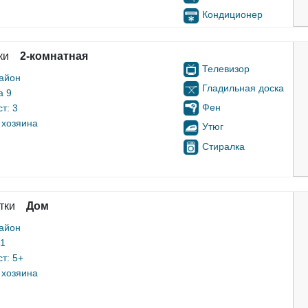
Кондиционер
ки
2-комнатная
Телевизор
айон
Гладильная доска
а 9
Фен
т: 3
 хозяина
Утюг
Стиралка
тки
Дом
айон
 1
т: 5+
 хозяина