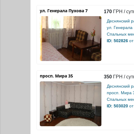
ул. Генерала Пухова 7
170
ГРН / сут
Деснянский р
ул. Генерала
Спальных мес
ID: 502826
от
просп. Мира 35
350
ГРН / сут
Деснянский р
просп. Мира 
Спальных мес
ID: 503020
от