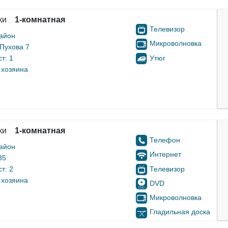
ки
1-комнатная
Телевизор
айон
Микроволновка
 Пухова 7
Утюг
т: 1
 хозяина
ки
1-комнатная
Телефон
айон
Интернет
35
Телевизор
т: 2
 хозяина
DVD
Микроволновка
Гладильная доска