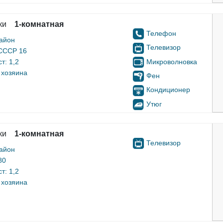
ки
1-комнатная
Телефон
айон
Телевизор
 СССР 16
Микроволновка
т: 1,2
 хозяина
Фен
Кондиционер
Утюг
ки
1-комнатная
Телевизор
айон
80
т: 1,2
 хозяина