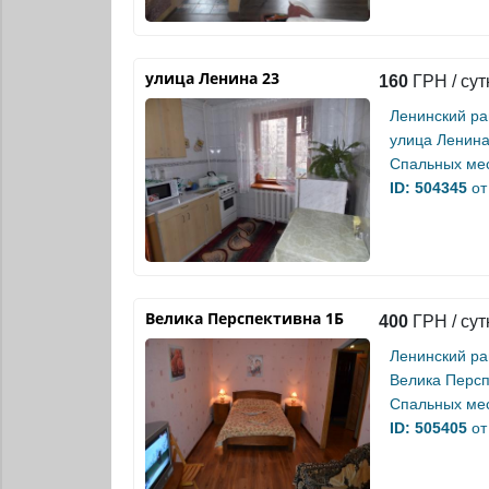
улица Ленина 23
160
ГРН / сут
Ленинский р
улица Ленина
Спальных мес
ID: 504345
от
Велика Перспективна 1Б
400
ГРН / сут
Ленинский р
Велика Персп
Спальных мес
ID: 505405
от