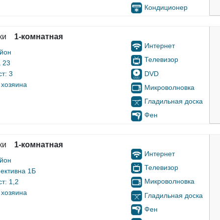
Кондиционер
ки
1-комнатная
Интернет
айон
Телевизор
 23
DVD
т: 3
 хозяина
Микроволновка
Гладильная доска
Фен
ки
1-комнатная
Интернет
айон
Телевизор
ективна 1Б
Микроволновка
т: 1,2
 хозяина
Гладильная доска
Фен