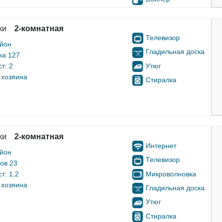
ки
2-комнатная
Телевизор
айон
Гладильная доска
на 127
Утюг
т: 2
 хозяина
Стиралка
ки
2-комнатная
Интернет
айон
Телевизор
ов 23
Микроволновка
т: 1,2
 хозяина
Гладильная доска
Утюг
Стиралка