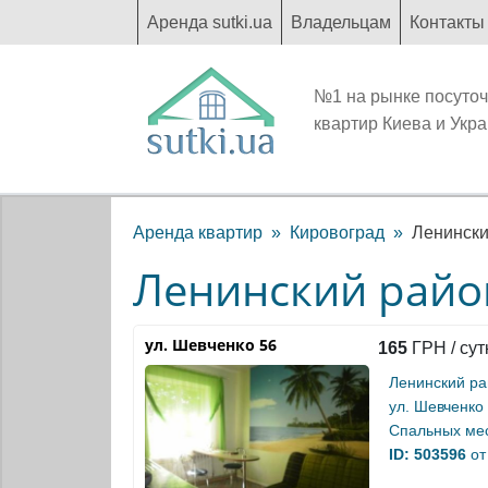
Аренда sutki.ua
Владельцам
Контакты
№1 на рынке посуто
квартир Киева и Укр
Аренда квартир
Кировоград
Ленински
Ленинский райо
ул. Шевченко 56
165
ГРН / сут
Ленинский р
ул. Шевченко
Спальных мес
ID: 503596
от