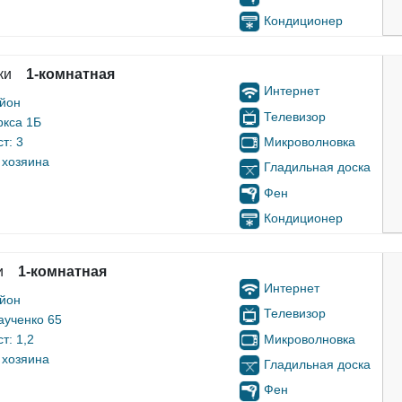
Кондиционер
ки
1-комнатная
Интернет
айон
Телевизор
ркса 1Б
Микроволновка
т: 3
 хозяина
Гладильная доска
Фен
Кондиционер
и
1-комнатная
Интернет
айон
Телевизор
аученко 65
Микроволновка
т: 1,2
 хозяина
Гладильная доска
Фен