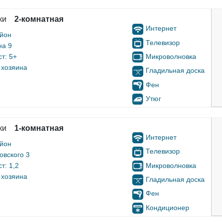
ки
2-комнатная
Интернет
айон
Телевизор
на 9
Микроволновка
т: 5+
 хозяина
Гладильная доска
Фен
Утюг
ки
1-комнатная
Интернет
айон
Телевизор
овского 3
Микроволновка
т: 1,2
 хозяина
Гладильная доска
Фен
Кондиционер