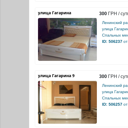
улица Гагарина
300
ГРН / сут
Ленинский р
улица Гагари
Спальных мес
ID: 506237
от
улица Гагарина 9
300
ГРН / сут
Ленинский р
улица Гагари
Спальных мес
ID: 506257
от