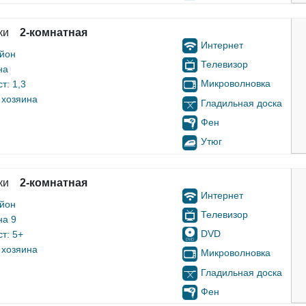
ки
2-комнатная
Интернет
айон
Телевизор
на
Микроволновка
т: 1,3
 хозяина
Гладильная доска
Фен
Утюг
ки
2-комнатная
Интернет
айон
Телевизор
на 9
DVD
т: 5+
 хозяина
Микроволновка
Гладильная доска
Фен