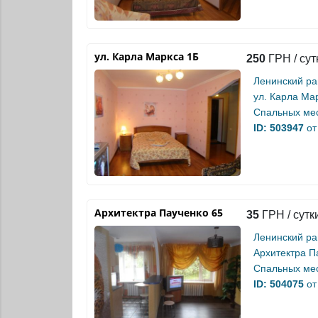
ул. Карла Маркса 1Б
250
ГРН / сут
Ленинский р
ул. Карла Ма
Спальных мес
ID: 503947
от
Архитектра Паученко 65
35
ГРН / сутк
Ленинский р
Архитектра П
Спальных мес
ID: 504075
от