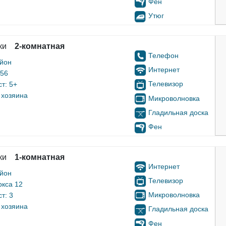
Фен
Утюг
ки
2-комнатная
Телефон
айон
Интернет
 56
Телевизор
т: 5+
 хозяина
Микроволновка
Гладильная доска
Фен
ки
1-комнатная
Интернет
айон
Телевизор
ркса 12
Микроволновка
т: 3
 хозяина
Гладильная доска
Фен