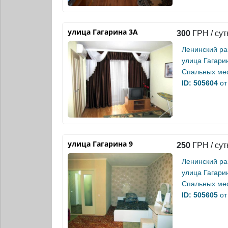
улица Гагарина 3А
300
ГРН / сут
Ленинский р
улица Гагари
Спальных мес
ID: 505604
от
улица Гагарина 9
250
ГРН / сут
Ленинский р
улица Гагари
Спальных мес
ID: 505605
от