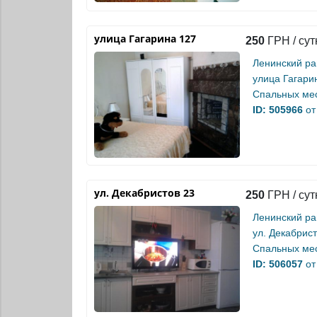
улица Гагарина 127
250
ГРН / сут
Ленинский р
улица Гагари
Спальных мес
ID: 505966
от
ул. Декабристов 23
250
ГРН / сут
Ленинский р
ул. Декабрист
Спальных мес
ID: 506057
от