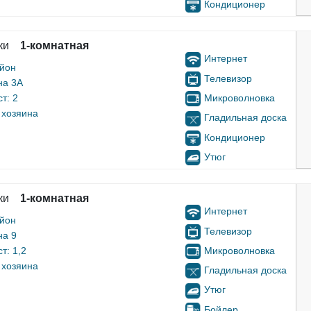
Кондиционер
ки
1-комнатная
Интернет
айон
Телевизор
на 3А
Микроволновка
т: 2
 хозяина
Гладильная доска
Кондиционер
Утюг
ки
1-комнатная
Интернет
айон
Телевизор
на 9
Микроволновка
т: 1,2
 хозяина
Гладильная доска
Утюг
Бойлер