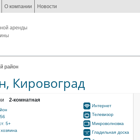
О компании
Новости
чной аренды
аины
й район
н, Кировоград
ки
2-комнатная
Интернет
айон
Телевизор
 56
Микроволновка
т: 5+
 хозяина
Гладильная доска