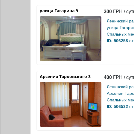
улица Гагарина 9
300
ГРН / сут
Ленинский р
улица Гагари
Спальных мес
ID: 506258
от
Арсения Тарковского 3
400
ГРН / сут
Ленинский р
Арсения Тарк
Спальных мес
ID: 506532
от