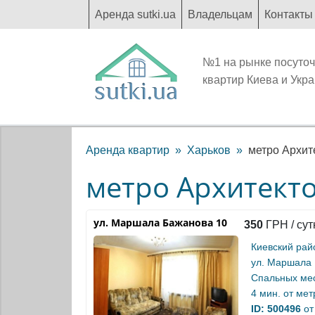
Аренда sutki.ua
Владельцам
Контакты
№1 на рынке посуто
квартир Киева и Укр
Аренда квартир
Харьков
метро Архит
метро Архитекто
ул. Маршала Бажанова 10
350
ГРН / сут
Киевский рай
ул. Маршала
Спальных мес
4 мин. от
мет
ID: 500496
от