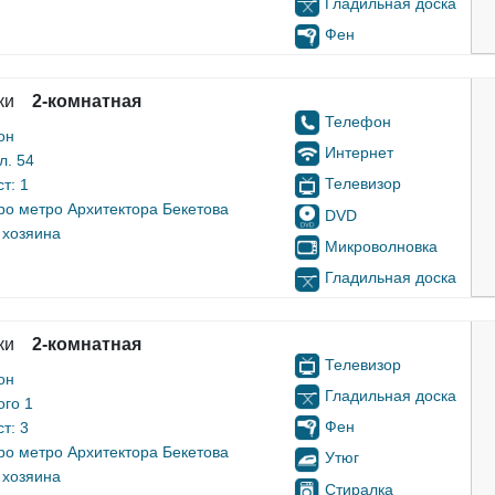
Гладильная доска
Фен
ки
2-комнатная
Телефон
он
Интернет
л. 54
Телевизор
т: 1
ро метро Архитектора Бекетова
DVD
 хозяина
Микроволновка
Гладильная доска
ки
2-комнатная
Телевизор
он
Гладильная доска
ого 1
Фен
т: 3
ро метро Архитектора Бекетова
Утюг
 хозяина
Стиралка