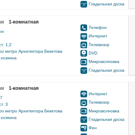
Гладильная доска
ки
1-комнатная
Телефон
он
Интернет
Телевизор
т: 1,2
ро метро Архитектора Бекетова
DVD
 хозяина
Микроволновка
Гладильная доска
ки
1-комнатная
Интернет
17
Телевизор
т: 3
Микроволновка
ро метро Архитектора Бекетова
 хозяина
Гладильная доска
Фен