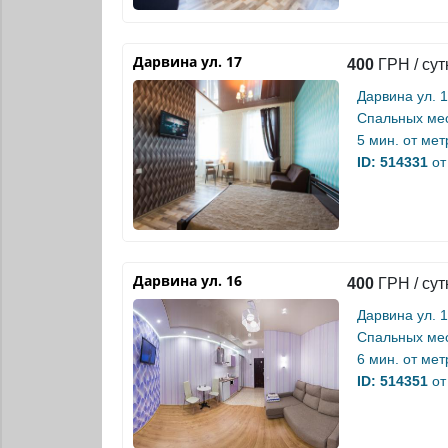
Дарвина ул. 17
400
ГРН / сут
Дарвина ул. 
Спальных мес
5 мин. от
мет
ID: 514331
от
Дарвина ул. 16
400
ГРН / сут
Дарвина ул. 
Спальных мес
6 мин. от
мет
ID: 514351
от