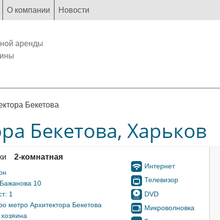
О компании
Новости
чной аренды
аины
ектора Бекетова
ра Бекетова, Харьков
ки
2-комнатная
Интернет
он
Телевизор
 Бажанова 10
DVD
т: 1
ро метро Архитектора Бекетова
Микроволновка
 хозяина