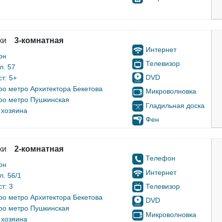
ки
3-комнатная
Интернет
он
Телевизор
л. 57
DVD
т: 5+
ро метро Архитектора Бекетова
Микроволновка
ро метро Пушкинская
Гладильная доска
 хозяина
Фен
ки
2-комнатная
Телефон
он
Интернет
л. 56/1
Телевизор
т: 3
ро метро Архитектора Бекетова
DVD
ро метро Пушкинская
Микроволновка
 хозяина