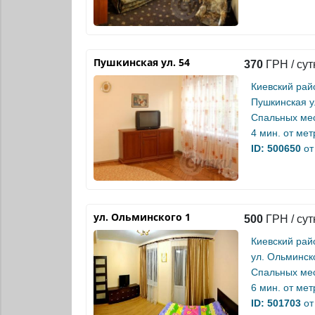
Пушкинская ул. 54
370
ГРН / сут
Киевский рай
Пушкинская у
Спальных мес
4 мин. от
мет
ID: 500650
от
ул. Ольминского 1
500
ГРН / сут
Киевский рай
ул. Ольминск
Спальных мес
6 мин. от
мет
ID: 501703
от