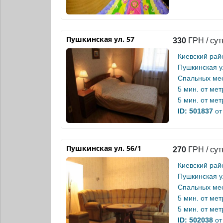
Пушкинская ул. 57
330
ГРН / сут
Киевский рай
Пушкинская у
Спальных мес
5 мин. от
мет
5 мин. от
мет
ID: 501837
от
Пушкинская ул. 56/1
270
ГРН / сут
Киевский рай
Пушкинская у
Спальных мес
5 мин. от
мет
5 мин. от
мет
ID: 502038
от