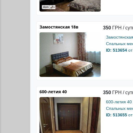
Замостянская 18в
350
ГРН / сут
Замостянская
Спальных мес
ID: 513654
от
600-летия 40
350
ГРН / сут
600-летия 40
Спальных мес
ID: 513655
от