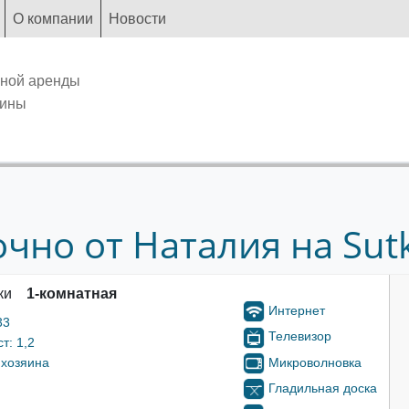
О компании
Новости
чной аренды
аины
чно от Наталия на Sutk
ки
1-комнатная
Интернет
33
Телевизор
т: 1,2
Микроволновка
 хозяина
Гладильная доска