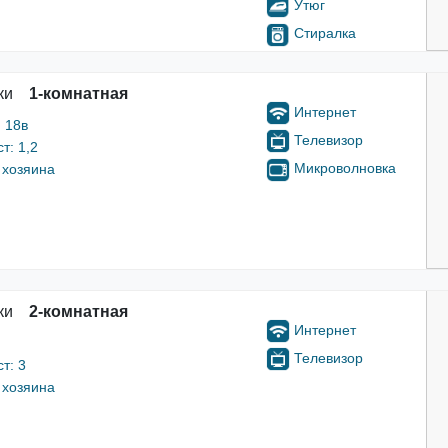
Утюг
Стиралка
ки
1-комнатная
Интернет
 18в
Телевизор
т: 1,2
Микроволновка
 хозяина
ки
2-комнатная
Интернет
Телевизор
т: 3
 хозяина