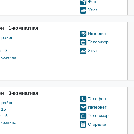
Фен
Утюг
ки
1-комнатная
Интернет
 район
Телевизор
Утюг
т: 3
 хозяина
ки
3-комнатная
Телефон
 район
Интернет
 15
Телевизор
т: 5+
 хозяина
Стиралка