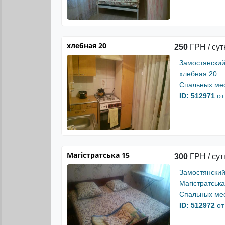
хлебная 20
250
ГРН / сут
Замостянский
хлебная 20
Спальных мес
ID: 512971
от
Магістратська 15
300
ГРН / сут
Замостянский
Магістратська
Спальных мес
ID: 512972
от