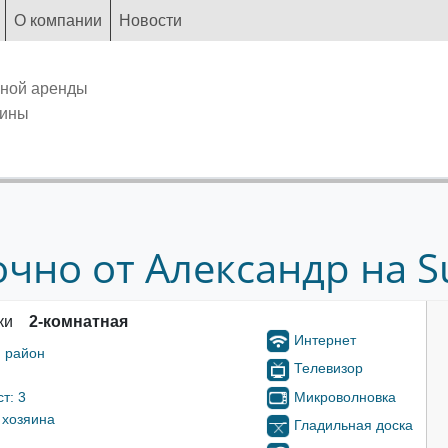
О компании
Новости
чной аренды
аины
чно от Александр на Su
ки
2-комнатная
Интернет
 район
Телевизор
Микроволновка
т: 3
 хозяина
Гладильная доска