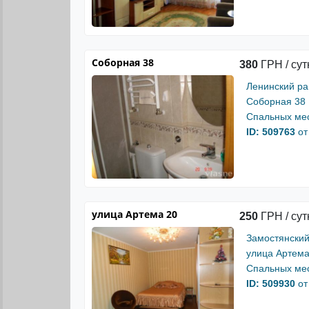
Соборная 38
380
ГРН / сут
Ленинский р
Соборная 38
Спальных мес
ID: 509763
от
улица Артема 20
250
ГРН / сут
Замостянский
улица Артема
Спальных мес
ID: 509930
от