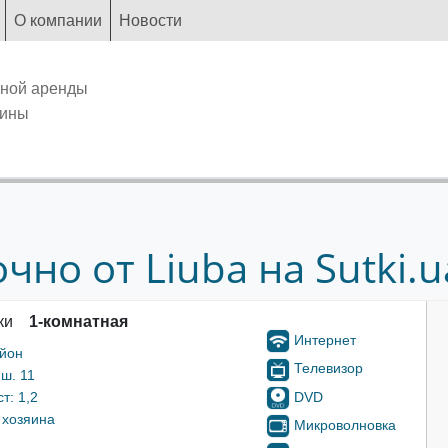
О компании
Новости
чной аренды
аины
но от Liuba на Sutki.u
ки
1-комнатная
Интернет
айон
Телевизор
ш. 11
DVD
т: 1,2
 хозяина
Микроволновка