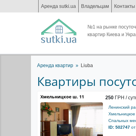
Аренда sutki.ua
Владельцам
Контакты
№1 на рынке посуто
квартир Киева и Укр
Аренда квартир
Liuba
Квартиры посуточ
Хмельницкое ш. 11
250
ГРН / сут
Ленинский р
Хмельницкое 
Спальных мес
ID: 502747
от