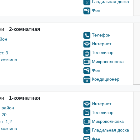
Гладильная доска
Фен
ки
2-комнатная
Телефон
айон
Интернет
Телевизор
т: 3
 хозяина
Микроволновка
Фен
Кондиционер
ки
1-комнатная
Интернет
 район
Телевизор
 20
Микроволновка
т: 1,2
 хозяина
Гладильная доска
Фен