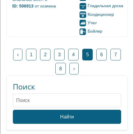
Гладильная доска
ID: 506913
от хозяина
Кондиционер
Утюг
Бойлер
‹
1
2
3
4
5
6
7
8
›
Поиск
Найти