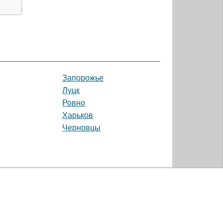
Запорожье
Луцк
Ровно
Харьков
Черновцы