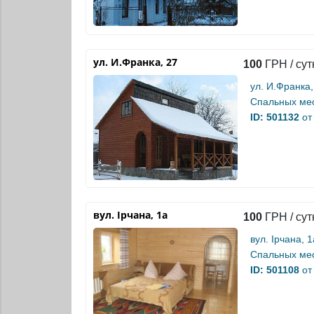
ул. И.Франка, 27
100
ГРН / сут
ул. И.Франка,
Спальных мес
ID: 501132
от
вул. Ірчана, 1а
100
ГРН / сут
вул. Ірчана, 1
Спальных мес
ID: 501108
от