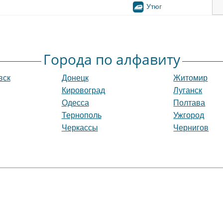
Утюг
Города по алфавиту
вск
Донецк
Житомир
Кировоград
Луганск
Одесса
Полтава
Тернополь
Ужгород
Черкассы
Чернигов