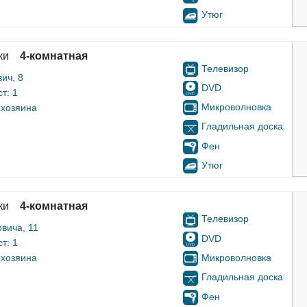
Утюг
ки
4-комнатная
Телевизор
ич, 8
DVD
т: 1
Микроволновка
 хозяина
Гладильная доска
Фен
Утюг
ки
4-комнатная
Телевизор
вича, 11
DVD
т: 1
Микроволновка
 хозяина
Гладильная доска
Фен