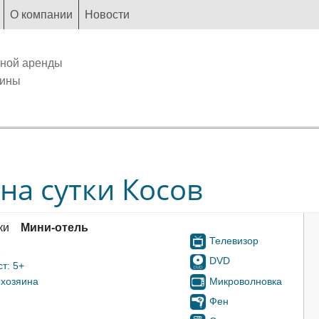
О компании
Новости
чной аренды
аины
на сутки Косов
ки
Мини-отель
Телевизор
1
DVD
т: 5+
Микроволновка
 хозяина
Фен