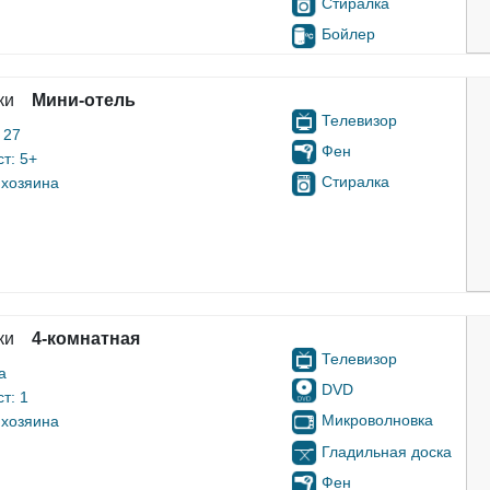
Стиралка
Бойлер
ки
Мини-отель
Телевизор
 27
Фен
т: 5+
Стиралка
 хозяина
ки
4-комнатная
Телевизор
а
DVD
т: 1
Микроволновка
 хозяина
Гладильная доска
Фен